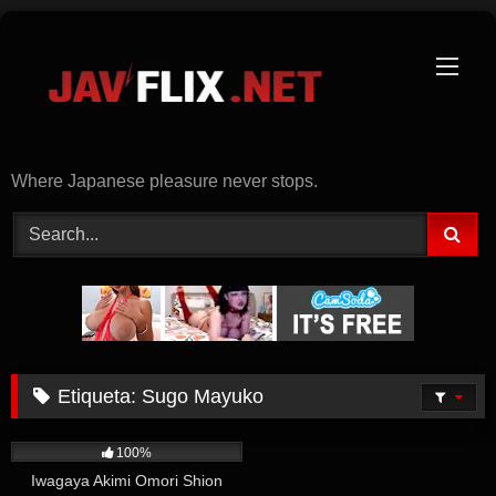
Skip
to
content
Where Japanese pleasure never stops.
Etiqueta:
Sugo Mayuko
620
100%
Iwagaya Akimi Omori Shion